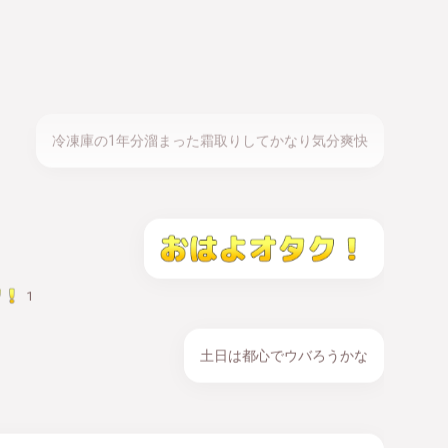
西鉄薬院ちょうど昨日通った。時間違ったけ聴き逃したな
冷凍庫の1年分溜まった霜取りしてかなり気分爽快
1
土日は都心でウバろうかな